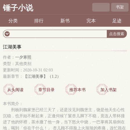
锤子小说
书架
分类
排行
新书
完本
足迹
江湖美事
作者：
一夕寒照
类型：其他类别
更新时间：2020-10-31 02:03
最新章节：
【江湖美事】（1.2）
从头阅读
章节目录
推荐本书
加入书架
本书简介：
刑杨到魏家堡已经三天了，还是没见到魏堡主，饶是他天生心性
沉稳，也开始不耐起来，正逢伺候丫鬟杏儿脚下不稳，竟连人带杯撞
进了他的怀裡，茶水撒了他一身，当下怒火中烧，一巴掌将其扇倒在
地，喝到「你在干什么！」 杏儿顾不得脸上火辣辣的疼痛，连忙跪在