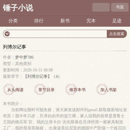
锤子小说
书架
分类
排行
新书
完本
足迹
列博尔记事
作者：
梦中梦786
类型：其他类别
更新时间：2020-10-31 08:08
最新章节：
【列博尔记事】（4）
从头阅读
章节目录
推荐本书
加入书架
本书简介：
当前网址随时可能失效，请大家发送邮件到gmail.获取最新地址发
布页！我今年25岁，旦泽自由市的波兰裔，家人说我的祖辈是普鲁士
王国的骑兵军 官。我的父亲卡尔·沃伦斯基在旦泽经营一家家具制造
工厂，我的母亲英格丽， 出身波美拉尼亚的德国中产阶级一个姓贝尔