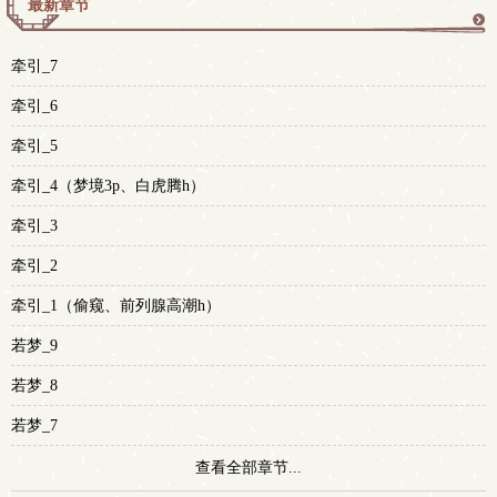
最新章节
更
牵引_7
多
牵引_6
牵引_5
牵引_4（梦境3p、白虎腾h）
牵引_3
牵引_2
牵引_1（偷窥、前列腺高潮h）
若梦_9
若梦_8
若梦_7
查看全部章节...