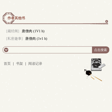
作者其他书
更
[藏经阁]
唐僧肉 (1V1 h)
[私密趣事]
唐僧肉 (1v1 h)
多
首页
|
书架
|
阅读记录