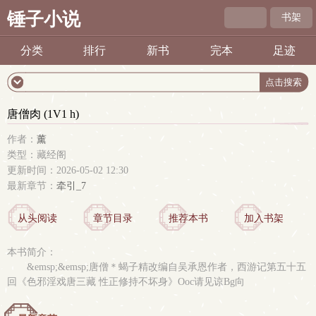
锤子小说
书架
分类
排行
新书
完本
足迹
唐僧肉 (1V1 h)
作者：
薰
类型：藏经阁
更新时间：2026-05-02 12:30
最新章节：
牵引_7
从头阅读
章节目录
推荐本书
加入书架
本书简介：
&emsp;&emsp;唐僧＊蝎子精改编自吴承恩作者，西游记第五十五
回《色邪淫戏唐三藏 性正修持不坏身》Ooc请见谅Bg向