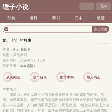
锤子小说
书架
分类
排行
新书
完本
足迹
她、 他们的故事
作者：
April是四月
类型：其他类别
更新时间：2026-07-20 11:51
最新章节：
444(剧情)
从头阅读
章节目录
推荐本书
加入书架
本书简介：
翡翠山，表面以璞玉和佛音吸引着世界各地的赌徒与信徒。然
而，当夜幕降临，赌石市场的喧嚣便会转移到那座金碧辉煌的建筑深
处——在这里，人们赌的不再是石头，而是命运。?楠兰在那扇流光溢
彩的大门前徘徊不定，带着一层薄茧的手指划过招工启事上高额的报