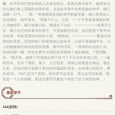
酬。时不时有打扮妖艳的人从身边经过，刺鼻的香水味中，她用余光
扫过她们身上晃眼的名牌衣装。当远处寺庙中传来悠扬的钟声，楠兰
深吸一口气……“喂！”带着嘲讽音调的男声刺破耳膜，楠兰和其他人
停住脚步，循声望去。“愣着干什么，过来。”一个手里拿着佛珠的男
人冲她招手，楠兰犹豫片刻，缓缓走下台阶。===========他离开之
后，楠兰住过很多奢华的房子。可是她最想念的，依旧是那个狭窄的
出租屋，和夜里嘎吱作响的小床。?她恨他。?===========重逢没有
预想的喜悦，坚固的铁门和那道如山的命令，让他不敢逾越半步。小
小的她被疯狂躁动的流民推搡，眼中的泪花，一滴滴割在他的心尖。
转身的那一瞬，时常在梦中出现的笑容模糊了他的视线。?“我理解
你。”离开前，她终于对他做出那个练习了千百次的夸张口型。?（偏
现实向，充斥了黑暗、暴力、人口拐卖。翡翠山前期是以毒品、赌石
出名，但这些都不如那个新兴的诈骗园区有名。会有虐心的部分，番
外是HE。SM只是为了剧情，有些章节会涉及，雷点会写在标题。既
然是一个人的独舞，那这次要写完整这个构思了好几年的故事。）
最新章节
更
444(剧情)
多