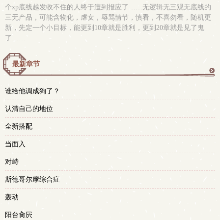
个xp底线越发收不住的人终于遭到报应了……无逻辑无三观无底线的
三无产品，可能含物化，虐女，辱骂情节，慎看，不喜勿看，随机更
新，先定一个小目标，能更到10章就是胜利，更到20章就是见了鬼
了……
最新章节
更
谁给他调成狗了？
多
认清自己的地位
全新搭配
当面入
对峙
斯德哥尔摩综合症
轰动
阳台肏屄