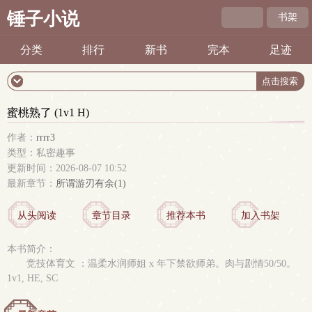
锤子小说
书架
分类
排行
新书
完本
足迹
蜜桃熟了 (1v1 H)
作者：
rrrr3
类型：私密趣事
更新时间：2026-08-07 10:52
最新章节：
所谓游刃有余(1)
从头阅读
章节目录
推荐本书
加入书架
本书简介：
竞技体育文 ：温柔水润师姐 x 年下禁欲师弟。肉与剧情50/50。
1v1, HE, SC