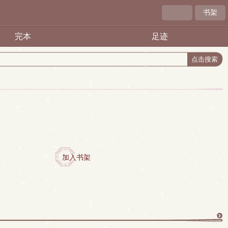
书架
完本
足迹
加入书架
更