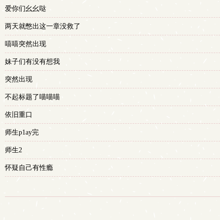
爱你们幺幺哒
两天就憋出这一章没救了
嘻嘻突然出现
妹子们有没有想我
突然出现
不起标题了喵喵喵
依旧重口
师生p1ay完
师生2
怀疑自己有性瘾