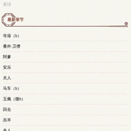
全洁
最新章节
更
寺庙（h）
多
番外:卫僭
阿爹
安乐
夫人
马车（h）
玉佩（微h）
回去
羔羊
杀人