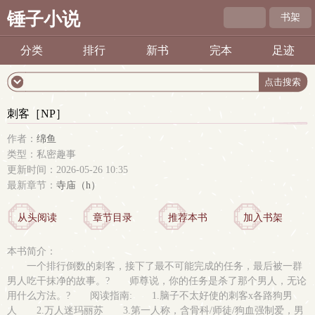
锤子小说
书架
分类
排行
新书
完本
足迹
刺客［NP］
作者：
绵鱼
类型：私密趣事
更新时间：2026-05-26 10:35
最新章节：
寺庙（h）
从头阅读
章节目录
推荐本书
加入书架
本书简介：
一个排行倒数的刺客，接下了最不可能完成的任务，最后被一群
男人吃干抹净的故事。? 师尊说，你的任务是杀了那个男人，无论
用什么方法。? 阅读指南: 1.脑子不太好使的刺客x各路狗男
人 2.万人迷玛丽苏 3.第一人称，含骨科/师徒/狗血强制爱，男