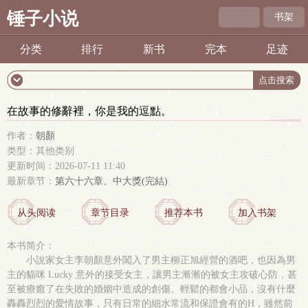
锤子小说
书架
分类
排行
新书
完本
足迹
在故事的修辭裡，你是我的逗點。
作者：
朝顏
类型：其他类别
更新时间：2026-07-11 11:40
最新章节：
第六十六章、中大獎(完結)
从头阅读
章节目录
推荐本书
加入书架
本书简介：
小說家女主李朝顏意外闖入了男主柳正旭經營的酒吧，也因為男
主的貓咪 Lucky 意外的接受女主，讓男主漸漸的被女主攻破心防，甚
至被療癒了在失敗的婚姻中造成的創傷。輕鬆的都會小品，沒有什麼
轟轟烈烈的愛情故事，只有日常的細水常流和保證會有的H，雖然前