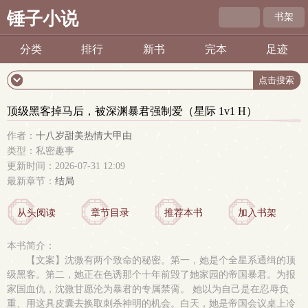
锤子小说
书架
分类
排行
新书
完本
足迹
顶级黑客掉马后，被深渊暴君强制爱（星际 1v1 H）
作者：
十八岁甜美热情大甲由
类型：私密趣事
更新时间：2026-07-31 12:09
最新章节：
结局
从头阅读
章节目录
推荐本书
加入书架
本书简介：
【文案】沈微有两个致命的秘密。第一，她是个全星系通缉的顶
级黑客。第二，她正在色诱那个十年前毁了她家园的帝国暴君。为报
家国血仇，沈微甘愿沦为暴君的专属禁脔。 她以为自己是在忍辱负
重、用这具皮囊去换取刺杀神明的机会。白天，她是帝国会议桌上冷