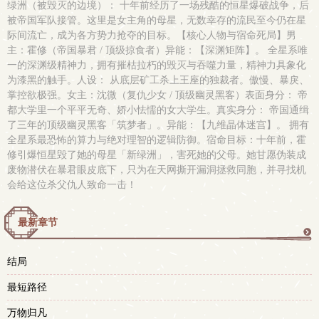
绿洲（被毁灭的边境）： 十年前经历了一场残酷的恒星爆破战争，后
被帝国军队接管。这里是女主角的母星，无数幸存的流民至今仍在星
际间流亡，成为各方势力抢夺的目标。【核心人物与宿命死局】男
主：霍修（帝国暴君 / 顶级掠食者）异能：【深渊矩阵】。 全星系唯
一的深渊级精神力，拥有摧枯拉朽的毁灭与吞噬力量，精神力具象化
为漆黑的触手。人设： 从底层矿工杀上王座的独裁者。傲慢、暴戾、
掌控欲极强。女主：沈微（复仇少女 / 顶级幽灵黑客）表面身分： 帝
都大学里一个平平无奇、娇小怯懦的女大学生。真实身分： 帝国通缉
了三年的顶级幽灵黑客「筑梦者」。异能：【九维晶体迷宫】。 拥有
全星系最恐怖的算力与绝对理智的逻辑防御。宿命目标：十年前，霍
修引爆恒星毁了她的母星「新绿洲」，害死她的父母。她甘愿伪装成
废物潜伏在暴君眼皮底下，只为在天网撕开漏洞拯救同胞，并寻找机
会给这位杀父仇人致命一击！
最新章节
更
结局
多
最短路径
万物归凡