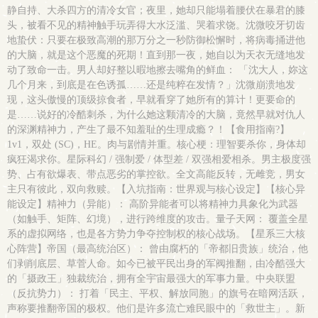
静自持、大杀四方的清冷女官；夜里，她却只能塌着腰伏在暴君的膝
头，被看不见的精神触手玩弄得大水泛滥、哭着求饶。沈微咬牙切齿
地蛰伏：只要在极致高潮的那万分之一秒防御松懈时，将病毒捅进他
的大脑，就是这个恶魔的死期！直到那一夜，她自以为天衣无缝地发
动了致命一击。男人却好整以暇地擦去嘴角的鲜血： 「沈大人，妳这
几个月来，到底是在色诱孤……还是纯粹在发情？」沈微崩溃地发
现，这头傲慢的顶级掠食者，早就看穿了她所有的算计！更要命的
是……说好的冷酷刺杀，为什么她这颗清冷的大脑，竟然早就对仇人
的深渊精神力，产生了最不知羞耻的生理成瘾？！【食用指南?】
1v1，双处 (SC)，HE。肉与剧情并重。核心梗：理智要杀你，身体却
疯狂渴求你。星际科幻 / 强制爱 / 体型差 / 双强相爱相杀。男主极度强
势、占有欲爆表、带点恶劣的掌控欲。全文高能反转，无雌竞，男女
主只有彼此，双向救赎。【入坑指南：世界观与核心设定】【核心异
能设定】精神力（异能）： 高阶异能者可以将精神力具象化为武器
（如触手、矩阵、幻境），进行跨维度的攻击。量子天网： 覆盖全星
系的虚拟网络，也是各方势力争夺控制权的核心战场。【星系三大核
心阵营】帝国（最高统治区）： 曾由腐朽的「帝都旧贵族」统治，他
们剥削底层、草菅人命。如今已被平民出身的军阀推翻，由冷酷强大
的「摄政王」独裁统治，拥有全宇宙最强大的军事力量。中央联盟
（反抗势力）： 打着「民主、平权、解放同胞」的旗号在暗网活跃，
声称要推翻帝国的极权。他们是许多流亡难民眼中的「救世主」。新