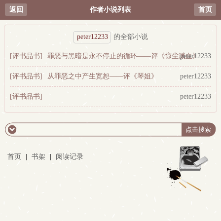
返回
作者小说列表
首页
peter12233
的全部小说
[评书品书]
罪恶与黑暗是永不停止的循环——评《惊尘溅血》
peter12233
[评书品书]
从罪恶之中产生宽恕——评《琴姐》
peter12233
[评书品书]
peter12233
从《梦回天阙》和《剑起云深》谈紫屋魔恋的写作风格
首页
|
书架
|
阅读记录